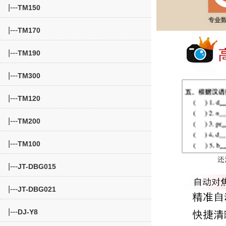
|---
TM150
|---
TM170
|---
TM190
|---
TM300
|---
TM120
|---
TM200
|---
TM100
|---
JT-DBG015
|---
JT-DBG021
|---
DJ-Y8