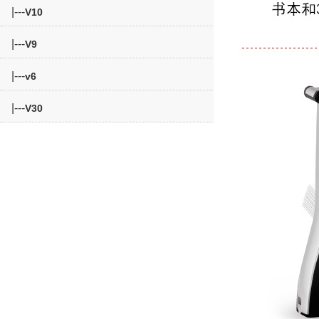
|---
V10
|---
V9
|---
v6
|---
V30