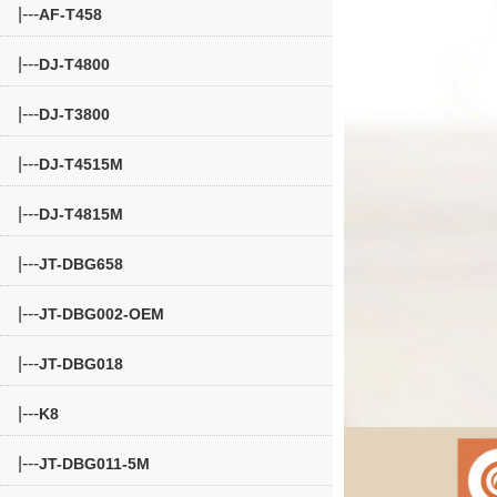
|---
AF-T458
|---
DJ-T4800
|---
DJ-T3800
|---
DJ-T4515M
|---
DJ-T4815M
|---
JT-DBG658
|---
JT-DBG002-OEM
|---
JT-DBG018
|---
K8
|---
JT-DBG011-5M