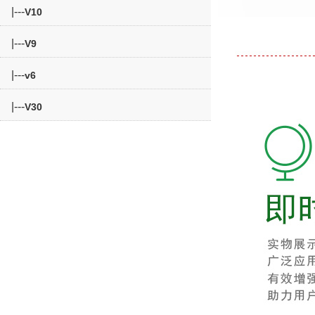
|---
V10
|---
V9
|---
v6
|---
V30