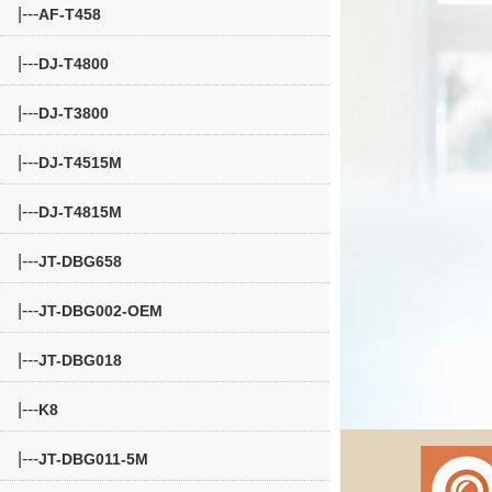
|---
AF-T458
|---
DJ-T4800
|---
DJ-T3800
|---
DJ-T4515M
|---
DJ-T4815M
|---
JT-DBG658
|---
JT-DBG002-OEM
|---
JT-DBG018
|---
K8
|---
JT-DBG011-5M